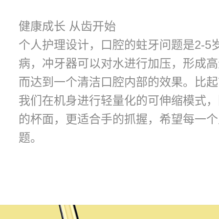
健康成长 从齿开始
电脑显示器设计
个人护理设计，口腔的蛀牙问题是2-5
新闻
News
生活家电设计
病，冲牙器可以对水进行加压，形成高
而达到一个清洁口腔内部的效果。比起
蓝牙音频设计
关于
About
我们在机身进行轻量化的可伸缩模式，
宠物用品设计
的杯面，更适合手的抓握，希望每一个
题。
智能智造设计
直播娱乐设计
军警装备设计