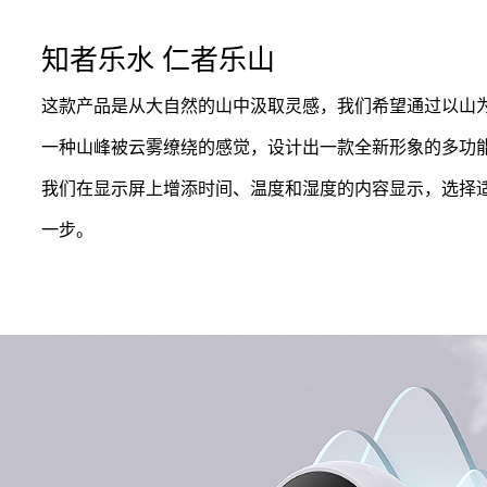
知者乐水 仁者乐山
电脑显示器设计
新闻
News
这款产品是从大自然的山中汲取灵感，我们希望通过以山
生活家电设计
一种山峰被云雾缭绕的感觉，设计出一款全新形象的多功
我们在显示屏上增添时间、温度和湿度的内容显示，选择
蓝牙音频设计
关于
About
一步。
宠物用品设计
智能智造设计
直播娱乐设计
军警装备设计